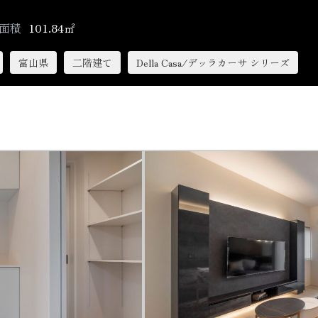
面積
101.84㎡
富山県
二階建て
Della Casa/デッラカーサ シリーズ