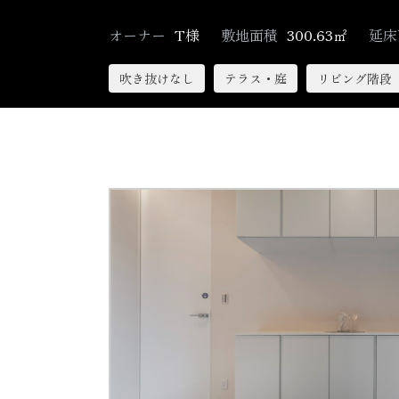
オーナー
T様
敷地面積
300.63㎡
延床
吹き抜けなし
テラス・庭
リビング階段