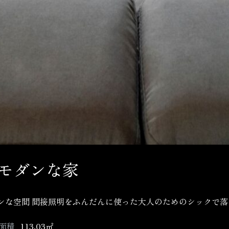
モダンな家
ンな空間 間接照明をふんだんに使った大人のためのシックで落
面積
113.03㎡