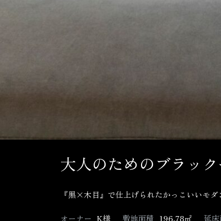
大人のためのブラック
『黒×木目』で仕上げられたかっこいいモダ
オーナー
K様
敷地面積
196.78㎡
延床