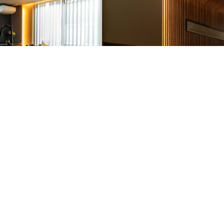
ジュートピア富山
デザインバリエーション
60